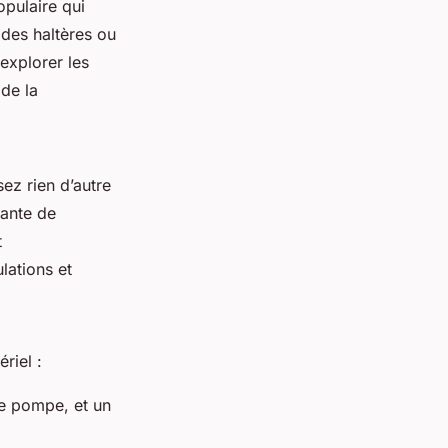
pulaire qui
 des haltères ou
explorer les
 de la
ez rien d’autre
rante de
t
lations et
riel :
e pompe, et un