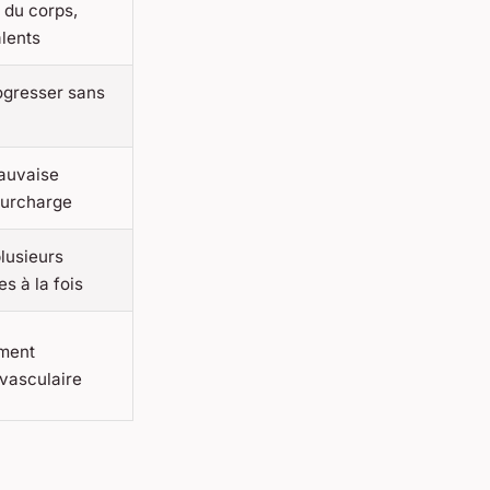
 du corps,
alents
rogresser sans
mauvaise
surcharge
plusieurs
s à la fois
ement
vasculaire