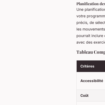
Planification de
Une planificatio
votre programme
précis, de sélec
les mouvements e
pourrait inclure
avec des exercic
Tableau Compa
Critères
Accessibilité
Coût