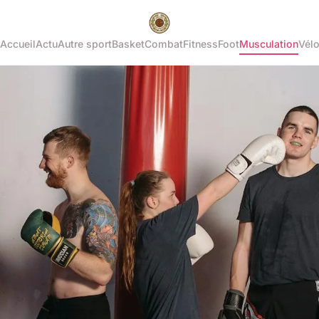
Accueil
Actu
Autre sport
Basket
Combat
Fitness
Foot
Musculation
Vél