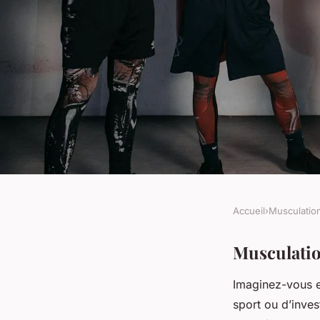
Accueil
›
Musculatio
MUSCULATION
Musculation sans éq
Musculatio
Imaginez-vous e
vraiment efficace ?
sport ou d’inve