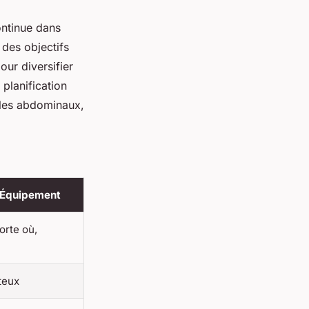
ontinue dans
des objectifs
our diversifier
planification
t les abdominaux,
 Équipement
orte où,
teux