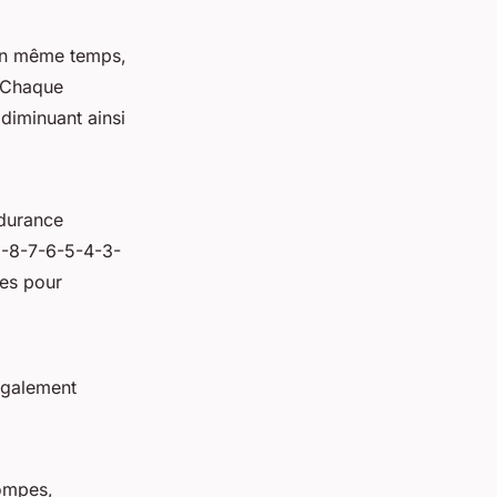
 en même temps,
. Chaque
diminuant ainsi
ndurance
9-8-7-6-5-4-3-
ues pour
 également
pompes,