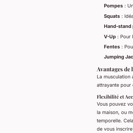
Pompes
: Un
Squats
: Idéa
Hand-stand 
V-Up
: Pour 
Fentes
: Pou
Jumping Ja
Avantages de 
La musculation a
attrayante pour
Flexibilité et Acc
Vous pouvez vou
la maison, ou mê
temporelle. Cel
de vous inscrire