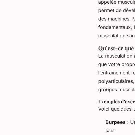
appelée muscula
Inaya
•
27 janvier 2025
•
5 min de lecture
permet de dévelo
des machines. Ma
fondamentaux, le
musculation san
Qu’est-ce que
La musculation a
que votre propr
l’entraînement 
polyarticulaires
groupes musculai
Exemples d’exer
Voici quelques-
Burpees
: U
saut.