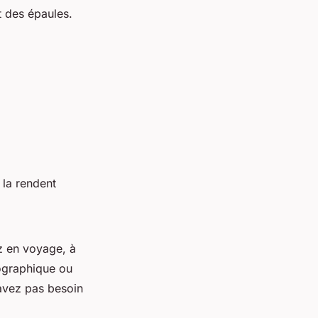
t des épaules.
 la rendent
z en voyage, à
éographique ou
avez pas besoin