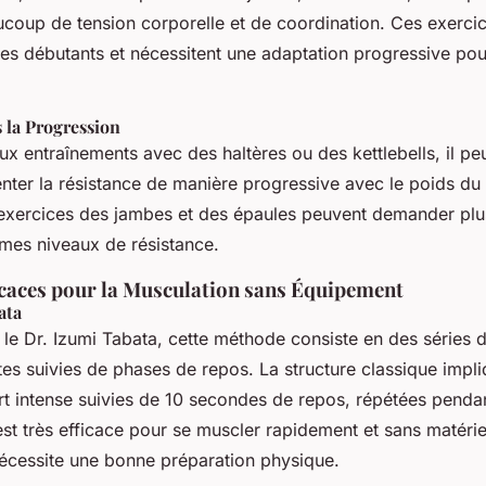
oup de tension corporelle et de coordination. Ces exercic
es débutants et nécessitent une adaptation progressive pour
 la Progression
x entraînements avec des haltères ou des kettlebells, il peu
enter la résistance de manière progressive avec le poids du
s exercices des jambes et des épaules peuvent demander plus
êmes niveaux de résistance.
caces pour la Musculation sans Équipement
ata
le Dr. Izumi Tabata, cette méthode consiste en des séries d
tes suivies de phases de repos. La structure classique impl
rt intense suivies de 10 secondes de repos, répétées penda
t très efficace pour se muscler rapidement et sans matériel
 nécessite une bonne préparation physique.